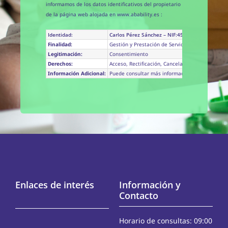
informamos de los datos identificativos del propietario
de la página web alojada en www.abability.es :
Identidad:
Carlos Pérez Sánchez – NIF:45688037D
Finalidad:
Gestión y Prestación de Servicios Solicitados
Legitimación:
Consentimiento
Derechos:
Acceso, Rectificación, Cancelación, Oposición, L
Información Adicional:
Puede consultar más información detallada sobre
Enlaces de interés
Información y
Contacto
Horario de consultas: 09:00